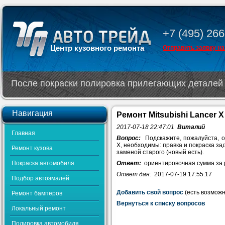
+7 (495) 266
Центр кузовного ремонта
Отправить заявку на
После покраски полировка прилегающих деталей 
Навигация
Ремонт Mitsubishi Lancer X
2017-07-18 22:47:01
Виталий
Главная
Вопрос:
Подскажите, пожалуйста, ор
X, необходимы: правка и покраска за
Ремонт кузова
заменой старого (новый есть).
Покраска автомобиля
Ответ:
ориентировочная сумма за р
Ответ дан:
2017-07-19 17:55:17
Подбор автоэмалей
Добавить свой вопрос
(есть возможн
Ремонт бамперов
Вернуться к списку вопросов
Локальный ремонт
Полировка автомобиля