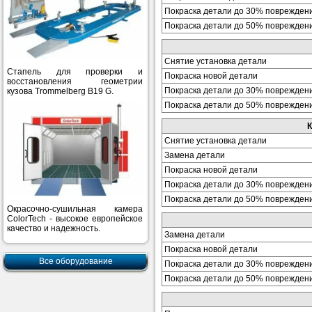
Покраска детали до 30% поврежден
Покраска детали до 50% поврежден
Снятие установка детали
Стапель для проверки и
Покраска новой детали
восстановления геометрии
Покраска детали до 30% поврежден
кузова Trommelberg B19 G.
Покраска детали до 50% поврежден
К
Снятие установка детали
Замена детали
Покраска новой детали
Покраска детали до 30% поврежден
Покраска детали до 50% поврежден
Окрасочно-сушильная камера
ColorTech - высокое европейское
качество и надежность.
Замена детали
Покраска новой детали
Все оборудование
Покраска детали до 30% поврежден
Покраска детали до 50% поврежден