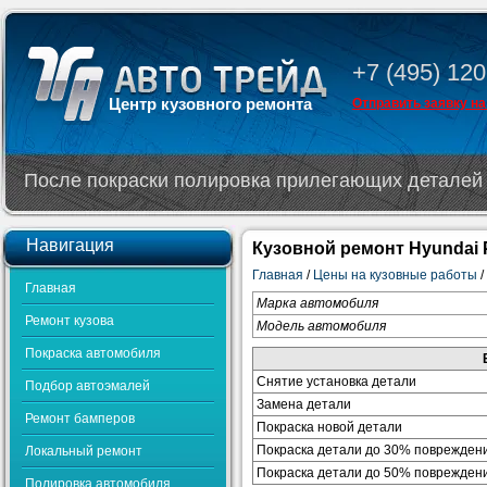
+7 (495) 120
Центр кузовного ремонта
Отправить заявку на
После покраски полировка прилегающих деталей 
Навигация
Кузовной ремонт Hyundai P
Главная
/
Цены на кузовные работы
/
Главная
Марка автомобиля
Ремонт кузова
Модель автомобиля
Покраска автомобиля
Снятие установка детали
Подбор автоэмалей
Замена детали
Ремонт бамперов
Покраска новой детали
Покраска детали до 30% поврежден
Локальный ремонт
Покраска детали до 50% поврежден
Полировка автомобиля