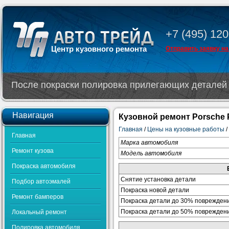
+7 (495) 120
Центр кузовного ремонта
Отправить заявку на
После покраски полировка прилегающих деталей 
Навигация
Кузовной ремонт Porsche 
Главная
/
Цены на кузовные работы
/
Главная
Марка автомобиля
Ремонт кузова
Модель автомобиля
Покраска автомобиля
Снятие установка детали
Подбор автоэмалей
Покраска новой детали
Ремонт бамперов
Покраска детали до 30% поврежден
Покраска детали до 50% поврежден
Локальный ремонт
Полировка автомобиля