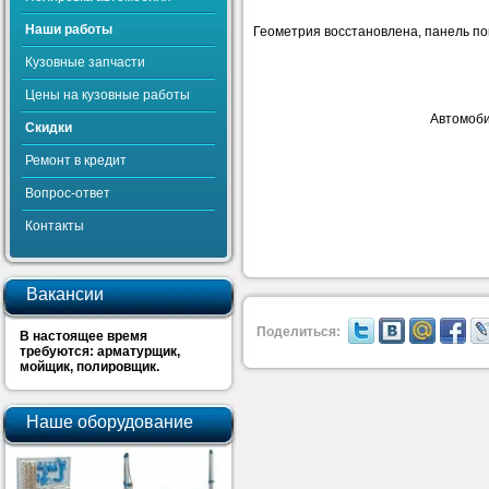
Наши работы
Геометрия восстановлена, панель пом
Кузовные запчасти
Цены на кузовные работы
Автомоби
Скидки
Ремонт в кредит
Вопрос-ответ
Контакты
Вакансии
Поделиться:
В настоящее время
требуются: арматурщик,
мойщик, полировщик.
Наше оборудование