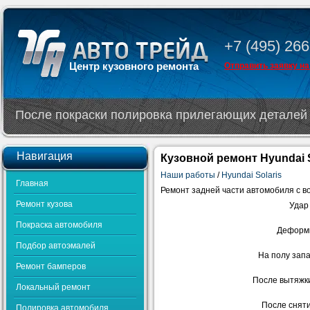
+7 (495) 266
Центр кузовного ремонта
Отправить заявку на
После покраски полировка прилегающих деталей 
Навигация
Кузовной ремонт Hyundai S
Наши работы
/
Hyundai Solaris
Главная
Ремонт задней части автомобиля с в
Ремонт кузова
Удар
Покраска автомобиля
Деформи
Подбор автоэмалей
На полу запа
Ремонт бамперов
После вытяжки
Локальный ремонт
После снят
Полировка автомобиля