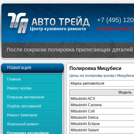
+7 (495) 120
Центр кузовного ремонта
Отправить заявку на
После покраски полировка прилегающих деталей 
Навигация
Полировка Мицубиси
Цены на полировку кузова
/
Мицубис
Главная
Марка автомобиля
Ремонт кузова
Модель
Покраска автомобиля
Mitsubishi ACX
Mitsubishi Carisma
Подбор автоэмалей
Mitsubishi Colt
Ремонт бамперов
Mitsubishi Delica
Mitsubishi Eclipse
Локальный ремонт
Mitsubishi Galant
Полировка автомобиля