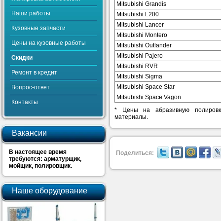
Mitsubishi Grandis
Наши работы
Mitsubishi L200
Mitsubishi Lancer
Кузовные запчасти
Mitsubishi Montero
Цены на кузовные работы
Mitsubishi Outlander
Mitsubishi Pajero
Скидки
Mitsubishi RVR
Ремонт в кредит
Mitsubishi Sigma
Mitsubishi Space Star
Вопрос-ответ
Mitsubishi Space Vagon
Контакты
* Цены на абразивную полировк
материалы.
Вакансии
В настоящее время
Поделиться:
требуются: арматурщик,
мойщик, полировщик.
Наше оборудование