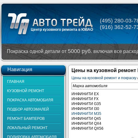
(495) 280-03-7
(916) 362-52-7
Центр кузовного ремонта в ЮВАО
5000 руб.
Покраска одной детали от
включая все расхо
Навигация
Цены на кузовной ремонт
Цены на кузовной ремонт и покраску
ГЛАВНАЯ
Марка автомобиля
КУЗОВНОЙ РЕМОНТ
ИНФИНИТИ EX
ИНФИНИТИ FX
ПОКРАСКА АВТОМОБИЛЯ
ИНФИНИТИ G35
ИНФИНИТИ I30
ПОДБОР АВТОЭМАЛЕЙ
ИНФИНИТИ M35
РЕМОНТ БАМПЕРОВ
ИНФИНИТИ Q45
ИНФИНИТИ QX4
ЛОКАЛЬНЫЙ РЕМОНТ
ИНФИНИТИ QX56
ПОЛИРОВКА АВТОМОБИЛЯ