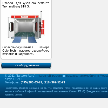
Стапель для кузовного ремонта
Trommelberg B19 G.
Окрасочно-сушильная камера
ColorTech - высокое европейское
качество и надежность.
Все оборудование
© 2011 "Тандем-Авто" -
кузовной ремонт
и
покраска автомобиля в Моск
округ ЮВАО
Телефоны:
(495) 280-03-78, (916) 362-52-73
Пожалуйста, обратите внимание на то, что стоимость услуг, представленная на нашем сайте
является публичной офертой, определяемой положениями Статьи 437 (2) Гражданского кодек
кузовном центре.